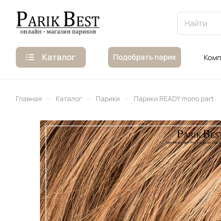
Каталог
Подобрать парик
Комп
–
–
–
Главная
Каталог
Парики
Парики READY mono part.