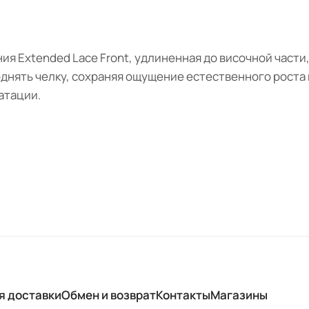
ия Extended Lace Front, удлиненная до височной части
днять челку, сохраняя ощущение естественного роста в
атации.
я доставки
Обмен и возврат
Контакты
Магазины