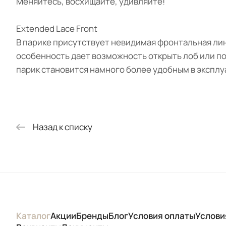
Меняйтесь, восхищайте, удивляйте!
Extended Lace Front
В парике присутствует невидимая фронтальная лин
особенность дает возможность открыть лоб или по
парик становится намного более удобным в эксплу
Назад к списку
Каталог
Акции
Бренды
Блог
Условия оплаты
Услови