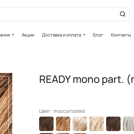
ания
Акции
Доставка и оплата
Блог
Контакты
READY mono part. (
Цвет :
mocca/rooted