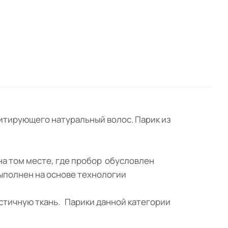
митирующего натуральный волос. Парик из
 на том месте, где пробор обусловлен
выполнен на основе технологии
астичную ткань. Парики данной категории