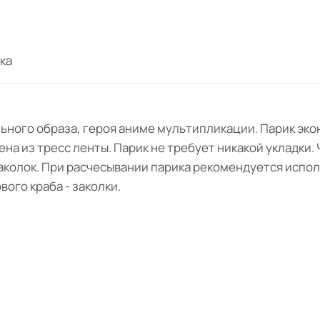
ка
ьного образа, героя аниме мультипликации. Парик эко
на из тресс ленты. Парик не требует никакой укладки. 
колок. При расчесывании парика рекомендуется испол
ого краба - заколки.