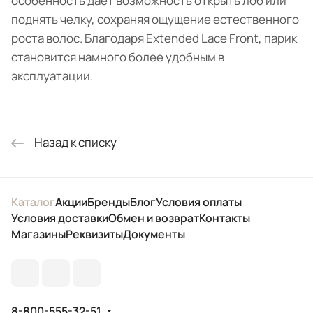
особенность дает возможность открыть лоб или
поднять челку, сохраняя ощущение естественного
роста волос. Благодаря Extended Lace Front, парик
становится намного более удобным в
эксплуатации.
Назад к списку
Каталог
Акции
Бренды
Блог
Условия оплаты
Условия доставки
Обмен и возврат
Контакты
Магазины
Реквизиты
Документы
8-800-555-32-51