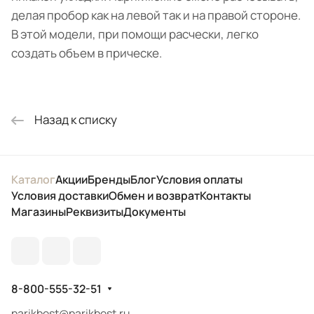
делая пробор как на левой так и на правой стороне.
В этой модели, при помощи расчески, легко
создать объем в прическе.
Назад к списку
Каталог
Акции
Бренды
Блог
Условия оплаты
Условия доставки
Обмен и возврат
Контакты
Магазины
Реквизиты
Документы
8-800-555-32-51
parikbest@parikbest.ru