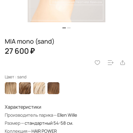
MIA mono (sand)
27 600 ₽
Цвет :
sand
Характеристики
Производитель парика
—
Ellen Wille
Размер
—
стандартный 54-58 см.
Коллекция
—
HAIR POWER