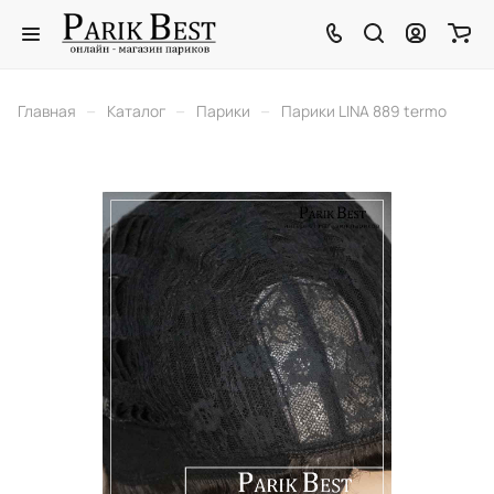
–
–
–
Главная
Каталог
Парики
Парики LINA 889 termo