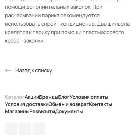
помощи дополнительных заколок. При
расчесывании парика рекомендуется
использовать спрей - кондиционер. Два шиньона
крепятся к парику при помощи пластмассового
краба - заколки.
Назад к списку
Каталог
Акции
Бренды
Блог
Условия оплаты
Условия доставки
Обмен и возврат
Контакты
Магазины
Реквизиты
Документы