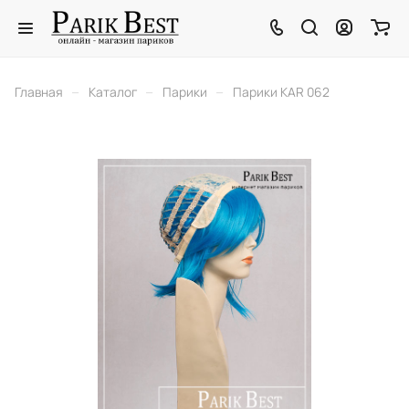
–
–
–
Главная
Каталог
Парики
Парики KAR 062