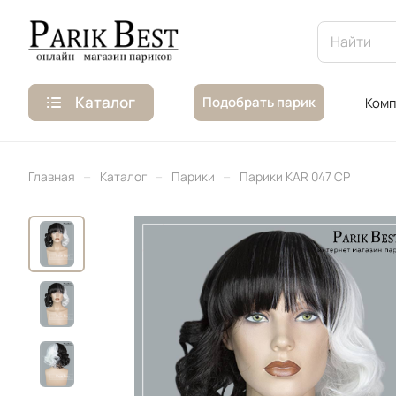
Каталог
Подобрать парик
Комп
–
–
–
Главная
Каталог
Парики
Парики KAR 047 CP