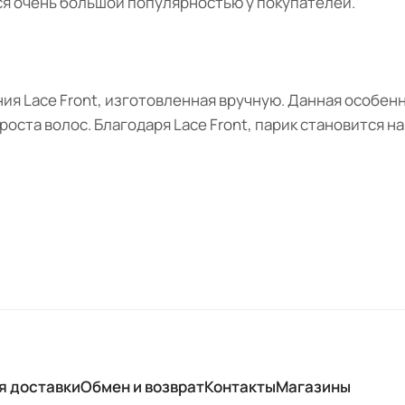
ся очень большой популярностью у покупателей.
ия Lace Front, изготовленная вручную. Данная особен
оста волос. Благодаря Lace Front, парик становится н
я доставки
Обмен и возврат
Контакты
Магазины