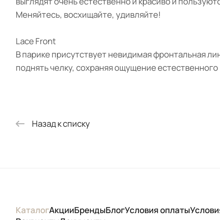
выглядят очень естественно и красиво и пользуют
Меняйтесь, восхищайте, удивляйте!
Lace Front
В парике присутствует невидимая фронтальная лин
поднять челку, сохраняя ощущение естественного р
Назад к списку
Каталог
Акции
Бренды
Блог
Условия оплаты
Услови