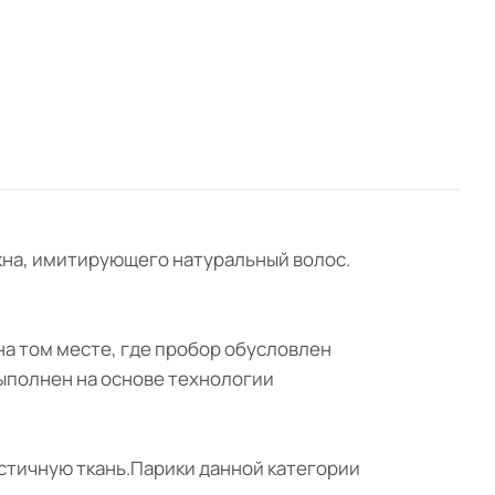
локна, имитирующего натуральный волос.
 на том месте, где пробор обусловлен
выполнен на основе технологии
астичную ткань.Парики данной категории