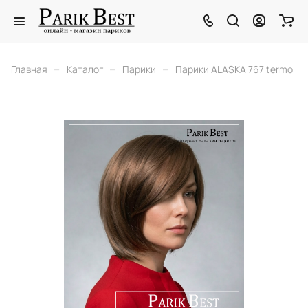
–
–
–
Главная
Каталог
Парики
Парики ALASKA 767 termo