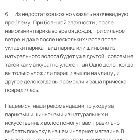
6. Из недостатков можно указать на очевидную
проблему. При большой влажности , после
намокания парика во время дождя, при сильном
ветре и даже после нескольких часов после
укладки парика , вид парика или шиньона из
натурального волоса будет уже другой , совсем не
такой как у аккуратно уложенный Одно дело , когда
вы только уложили парик и вышли на улицу , и
другое дело когда вы промокли и ваша прическа
повредилась.
Надеемся, наши рекомендации по уходу за
париками и шиньонами из натуральных и
искусственных волос помогут вам правильно
выбрать покупку в нашем интернет магазине. В
каждой категории товаров есть и определенные