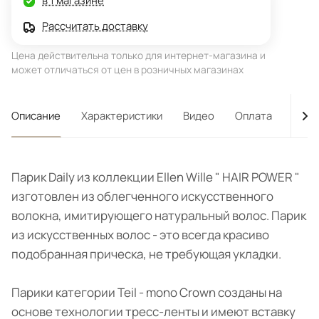
в 1 магазине
Рассчитать доставку
Цена действительна только для интернет-магазина и
может отличаться от цен в розничных магазинах
Описание
Характеристики
Видео
Оплата
Дост
Парик Daily из коллекции Ellen Wille " HAIR POWER "
изготовлен из облегченного искусственного
волокна, имитирующего натуральный волос. Парик
из искусственных волос - это всегда красиво
подобранная прическа, не требующая укладки.
Парики категории Teil - mono Crown созданы на
основе технологии тресс-ленты и имеют вставку